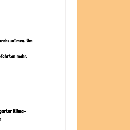
durchzuatmen. Um 
tofahrten mehr. 
garter Klima-
e 