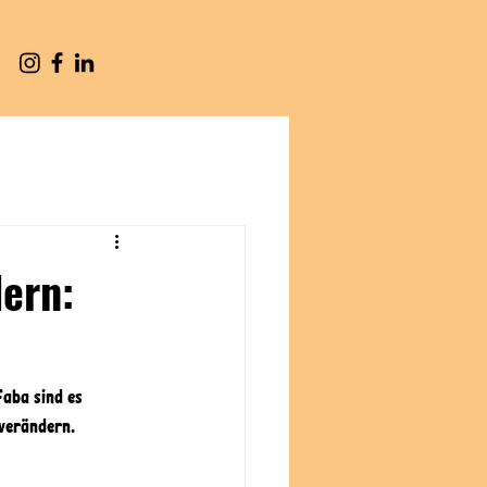
ern:
Faba sind es 
verändern. 