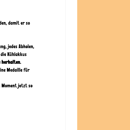
den, damit er so 
ung, jedes Abholen, 
 die Kühlakkus 
 herhalten
. 
ne Medaille für 
n Moment jetzt so 