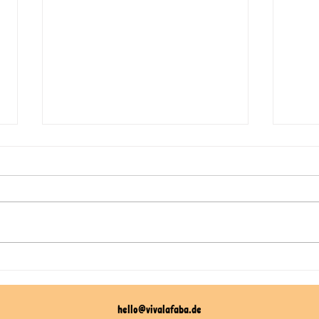
Viva la Faba goes BIOFACH
Grill
2026
Kimc
hello@vivalafaba.de