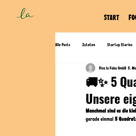
START
FO
Alle Posts
Zutaten
Startup Stories
Viva la Faba GmbH
5. M
🚚✨ 5 Qua
Unsere eig
Manchmal sind es die kle
gerade einmal 
5 Quadrat