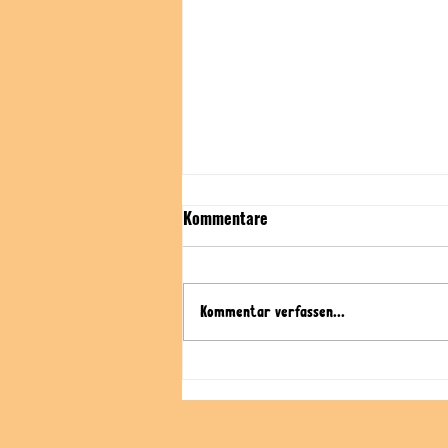
Kommentare
Kommentar verfassen...
Crowdfunding zum Anfassen: Zu
Gast an der Universität
Hohenheim